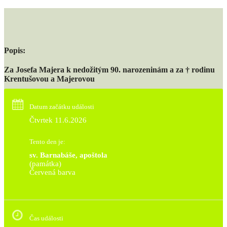
Popis:
Za Josefa Majera k nedožitým 90. narozeninám a
za † rodinu
Krentušovou a Majerovou
Datum začátku události
Čtvrtek 11.6.2026
Tento den je:
sv. Barnabáše, apoštola
(památka)
Červená barva                                                                     
Čas události