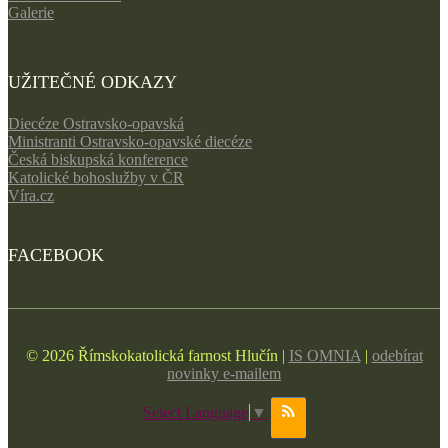
Galerie
UŽITEČNÉ ODKAZY
Diecéze Ostravsko-opavská
Ministranti Ostravsko-opavské diecéze
Česká biskupská konference
Katolické bohoslužby v ČR
Víra.cz
FACEBOOK
© 2026 Římskokatolická farnost Hlučín |
IS OMNIA
|
odebírat
novinky e-mailem
Select Language
▼