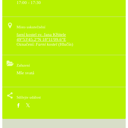
17:00 - 17:30
Místo uskutečnění
farní kostel sv. Jana Křtitele
49°53'45.2"N 18°11'09.6"E
Označení:
Farní kostel
(Hlučín)
Zařazení
Mše svatá
Sdílejte událost