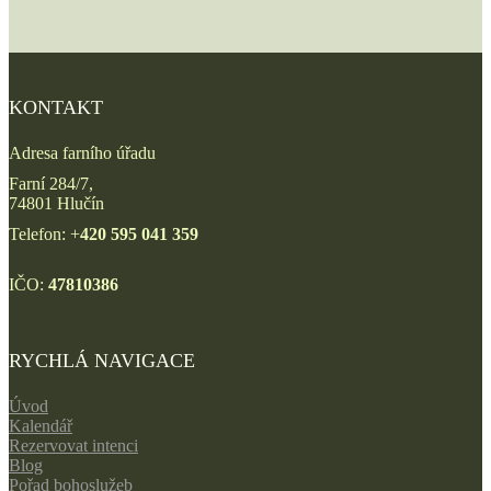
KONTAKT
Adresa farního úřadu
Farní 284/7,
74801 Hlučín
Telefon: +
420 595 041 359
IČO:
47810386
RYCHLÁ NAVIGACE
Úvod
Kalendář
Rezervovat intenci
Blog
Pořad bohoslužeb