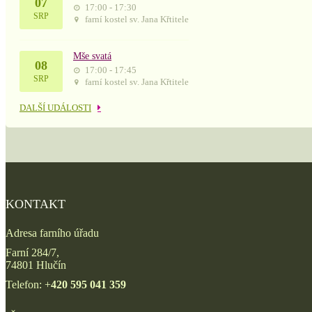
07
17:00 - 17:30
SRP
farní kostel sv. Jana Křtitele
Mše svatá
08
17:00 - 17:45
SRP
farní kostel sv. Jana Křtitele
DALŠÍ UDÁLOSTI
KONTAKT
Adresa farního úřadu
Farní 284/7,
74801 Hlučín
Telefon: +
420 595 041 359