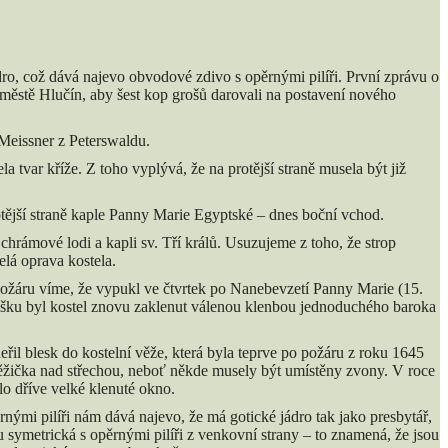
dro, což dává najevo obvodové zdivo s opěrnými pilíři. První zprávu o
městě Hlučín, aby šest kop grošů darovali na postavení nového
r Meissner z Peterswaldu.
a tvar kříže. Z toho vyplývá, že na protější straně musela být již
otější straně kaple Panny Marie Egyptské – dnes boční vchod.
í chrámové lodi a kapli sv. Tří králů. Usuzujeme z toho, že strop
lá oprava kostela.
 požáru víme, že vypukl ve čtvrtek po Nanebevzetí Panny Marie (15.
tišku byl kostel znovu zaklenut válenou klenbou jednoduchého baroka
deřil blesk do kostelní věže, která byla teprve po požáru z roku 1645
 věžička nad střechou, neboť někde musely být umístěny zvony. V roce
lo dříve velké klenuté okno.
rnými pilíři nám dává najevo, že má gotické jádro tak jako presbytář,
 symetrická s opěrnými pilíři z venkovní strany – to znamená, že jsou