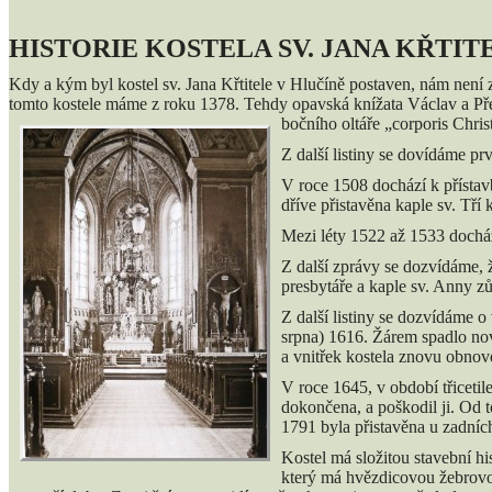
HISTORIE KOSTELA SV. JANA KŘTIT
Kdy a kým byl kostel sv. Jana Křtitele v Hlučíně postaven, nám není 
tomto kostele máme z roku 1378. Tehdy opavská knížata Václav a Přem
bočního oltáře „corporis Chris
Z další listiny se dovídáme pr
V roce 1508 dochází k přístavb
dříve přistavěna kaple sv. Tří 
Mezi léty 1522 až 1533 dochází
Z další zprávy se dozvídáme, že
presbytáře a kaple sv. Anny z
Z další listiny se dozvídáme 
srpna) 1616. Žárem spadlo nov
a vnitřek kostela znovu obnov
V roce 1645, v období třicetil
dokončena, a poškodil ji. Od 
1791 byla přistavěna u zadních
Kostel má složitou stavební hi
který má hvězdicovou žebrovou