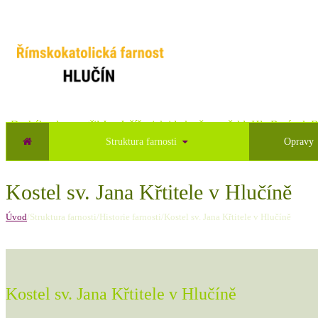
„Druhého dne spatřil Jan Ježíše, jak jde k němu a řekl: Hle Beránek B
Struktura farnosti
Opravy
Kostel sv. Jana Křtitele v Hlučíně
Úvod
/Struktura farnosti/Historie farnosti/Kostel sv. Jana Křtitele v Hlučíně
Kostel sv. Jana Křtitele v Hlučíně