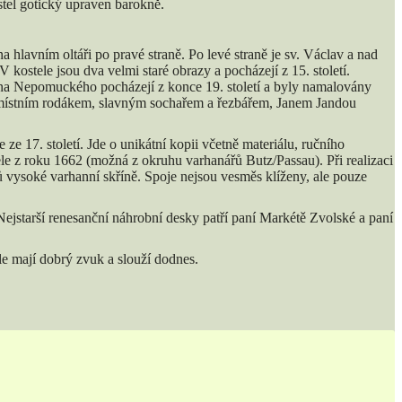
ostel gotický upraven barokně.
a hlavním oltáři po pravé straně. Po levé straně je sv. Václav a nad
V kostele jsou dva velmi staré obrazy a pocházejí z 15. století.
 Jana Nepomuckého pocházejí z konce 19. století a byly namalovány
ž místním rodákem, slavným sochařem a řezbářem, Janem Jandou
e 17. století. Jde o unikátní kopii včetně materiálu, ručního
le z roku 1662 (možná z okruhu varhanářů Butz/Passau). Při realizaci
rů vysoké varhanní skříně. Spoje nejsou vesměs klíženy, ale pouze
. Nejstarší renesanční náhrobní desky patří paní Markétě Zvolské a paní
le mají dobrý zvuk a slouží dodnes.