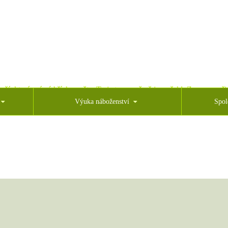
oží, který snímá hříchy světa. To je ten, o němž jsem řekl: Za mnou přic
Výuka náboženství
Spol