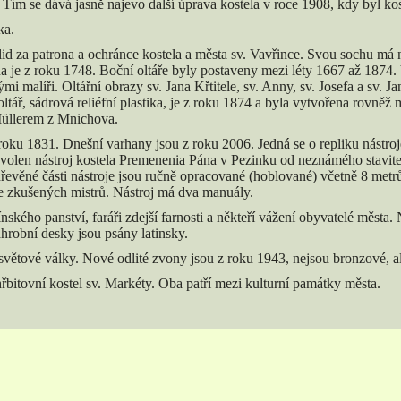
t. Tím se dává jasně najevo další úprava kostela v roce 1908, kdy byl k
ka.
lid za patrona a ochránce kostela a města sv. Vavřince. Svou sochu má n
elna je z roku 1748. Boční oltáře byly postaveny mezi léty 1667 až 1874. 
 malíři. Oltářní obrazy sv. Jana Křtitele, sv. Anny, sv. Josefa a sv.
ř, sádrová reliéfní plastika, je z roku 1874 a byla vytvořena rovně
Müllerem z Mnichova.
oku 1831. Dnešní varhany jsou z roku 2006. Jedná se o repliku nástroje z
zvolen nástroj kostela Premenenia Pána v Pezinku od neznámého stavite
 dřevěné části nástroje jsou ručně opracované (hoblované) včetně 8 met
ce zkušených mistrů. Nástroj má dva manuály.
nského panství, faráři zdejší farnosti a někteří vážení obyvatelé města
áhrobní desky jsou psány latinsky.
 světové války. Nové odlité zvony jsou z roku 1943, nejsou bronzové, a
hřbitovní kostel sv. Markéty. Oba patří mezi kulturní památky města.