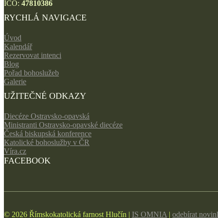
IČO:
47810386
RYCHLÁ NAVIGACE
Úvod
Kalendář
Rezervovat intenci
Blog
Pořad bohoslužeb
Galerie
UŽITEČNÉ ODKAZY
Diecéze Ostravsko-opavská
Ministranti Ostravsko-opavské diecéze
Česká biskupská konference
Katolické bohoslužby v ČR
Víra.cz
FACEBOOK
© 2026 Římskokatolická farnost Hlučín |
IS OMNIA
|
odebírat novi