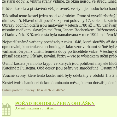
ze starší doby. Z vnitřní strany vidíme, že okna nejsou ve středu lune
Průčelí kostela a přistavěná věž je rovněž ve stylu jednoduchého baro
Tak stíhal tento kostel jeden osud za druhým. Proto si vyvolil zbožný 
nimi sv. Jiří. Hlavní oltář pochází z první poloviny 17. století, kazat
Obrazy bočních oltářů jsou malovány v letech 1780 až 1785 uznávanými
místním rodákem, slavným malířem, Janem Bochenkem. Růžencový oltá
z Darkoviček. Křížová cesta byla namalována v roce 1902 malířem 
Nejstarší známé varhany pocházely z roku 1648, které sloužily až do r
opracování, konstrukce a technologie. Jako vzor varhanní skříně byl 
varhanáři čerpali z umění řemesla doby po třicetileté válce. Všechny
přesně sesazeny. Píšťaly, kování, řezby – vše je výsledkem ruční prá
Uvnitř kostela je mnoho krypt, ve kterých jsou pohřbení majitelé hlučí
Kateřině z Fulštejna. Obě desky jsou psány ve staročeštině. Ostatní n
Vzácné zvony, které tento kostel měl, byly odebrány v období 1. a 2.
Kostel tvoří charakteristickou dominantu města, kterou dotváří jeden 
Datum poslední změny: 18.4.2026 20:46:52
POŘAD BOHOSLUŽEB A OHLÁŠKY
Aktuální seznam s ohláškami