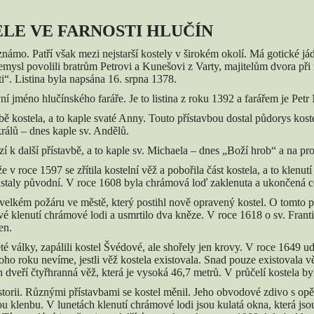
ELE VE FARNOSTI HLUČÍN
známo. Patří však mezi nejstarší kostely v širokém okolí. Má gotické já
ysl povolili bratrům Petrovi a Kunešovi z Varty, majitelům dvora při 
ti“. Listina byla napsána 16. srpna 1378.
vní jméno hlučínského faráře. Je to listina z roku 1392 a farářem je Pet
ě kostela, a to kaple svaté Anny. Touto přístavbou dostal půdorys kostel
králů – dnes kaple sv. Andělů.
 k další přístavbě, a to kaple sv. Michaela – dnes „Boží hrob“ a na pr
 v roce 1597 se zřítila kostelní věž a pobořila část kostela, a to klenut
ůstaly původní. V roce 1608 byla chrámová loď zaklenuta a ukončená ce
o velkém požáru ve městě, který postihl nově opravený kostel. O tomto
é klenutí chrámové lodi a usmrtilo dva kněze. V roce 1618 o sv. Fran
en.
eté války, zapálili kostel Švédové, ale shořely jen krovy. V roce 1649 u
toho roku nevíme, jestli věž kostela existovala. Snad pouze existovala
 dveří čtyřhranná věž, která je vysoká 46,7 metrů. V průčelí kostela by
storii. Různými přístavbami se kostel měnil. Jeho obvodové zdivo s opě
 klenbu. V lunetách klenutí chrámové lodi jsou kulatá okna, která jsou