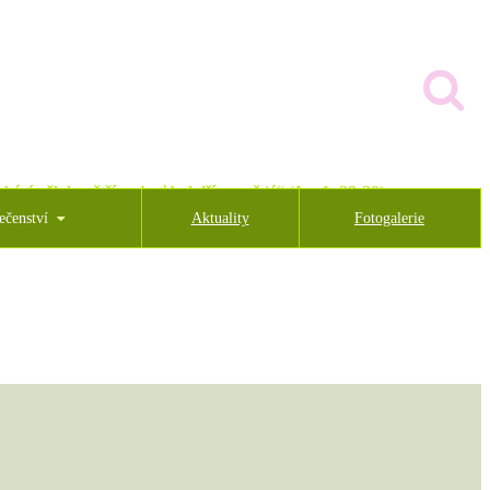
hází někdo větší, neboť byl dříve než já“ (Jan 1, 29-30)
ečenství
Aktuality
Fotogalerie