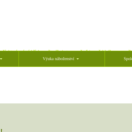
oží, který snímá hříchy světa. To je ten, o němž jsem řekl: Za mnou přic
Výuka náboženství
Spol
!