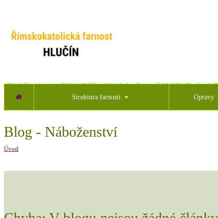
„Druhého dne spatřil Jan Ježíše, jak jde k němu a řekl: Hle Beránek B
Struktura farnosti
Opravy
Blog - Náboženství
Úvod
Chyba: V blogu nejsou žádné články