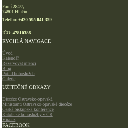
Farní 284/7,
74801 Hlučín
Telefon: +
420 595 041 359
IČO:
47810386
RYCHLÁ NAVIGACE
Úvod
Kalendář
Rezervovat intenci
Blog
Pořad bohoslužeb
Galerie
UŽITEČNÉ ODKAZY
Diecéze Ostravsko-opavská
Ministranti Ostravsko-opavské diecéze
Česká biskupská konference
Katolické bohoslužby v ČR
Víra.cz
FACEBOOK