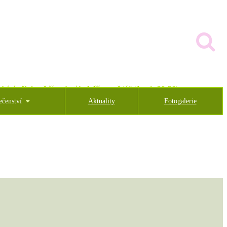
hází někdo větší, neboť byl dříve než já“ (Jan 1, 29-30)
ečenství
Aktuality
Fotogalerie