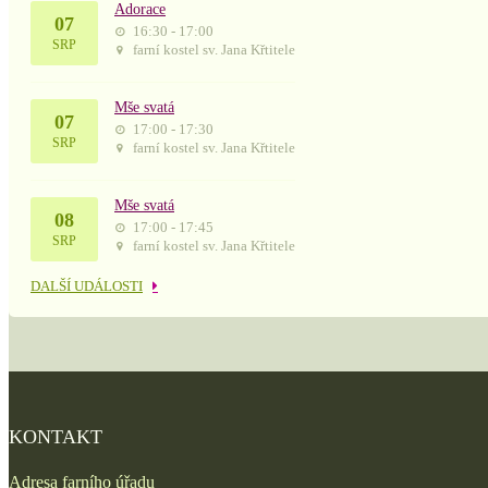
Adorace
07
16:30 - 17:00
SRP
farní kostel sv. Jana Křtitele
Mše svatá
07
17:00 - 17:30
SRP
farní kostel sv. Jana Křtitele
Mše svatá
08
17:00 - 17:45
SRP
farní kostel sv. Jana Křtitele
DALŠÍ UDÁLOSTI
KONTAKT
Adresa farního úřadu