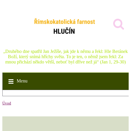
„Druhého dne spatřil Jan Ježíše, jak jde k němu a řekl: Hle Beránek
Boží, který snímá hříchy světa. To je ten, o němž jsem řekl: Za
mnou přichází někdo větší, neboť byl dříve než já“ (Jan 1, 29-30)
Menu
Úvod