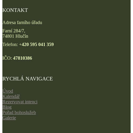
KONTAKT
Adresa farního úřadu
Farní 284/7,
74801 Hlučín
Telefon: +
420 595 041 359
IČO:
47810386
RYCHLÁ NAVIGACE
Úvod
Kalendář
Rezervovat intenci
Blog
Pořad bohoslužeb
Galerie