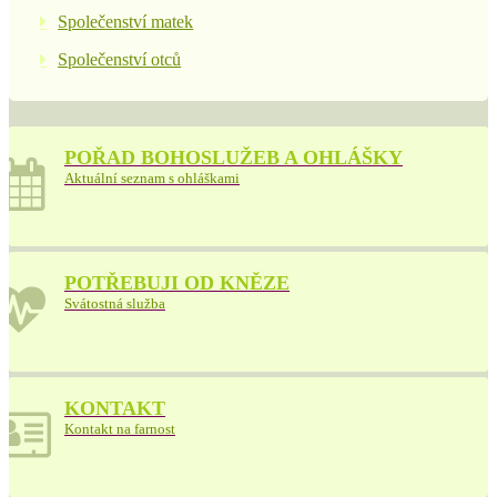
Společenství matek
Společenství otců
POŘAD BOHOSLUŽEB A OHLÁŠKY
Aktuální seznam s ohláškami
POTŘEBUJI OD KNĚZE
Svátostná služba
KONTAKT
Kontakt na farnost