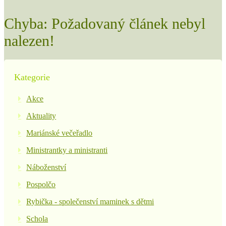
Chyba: Požadovaný článek nebyl
nalezen!
Kategorie
Akce
Aktuality
Mariánské večeřadlo
Ministrantky a ministranti
Náboženství
Pospolčo
Rybička - společenství maminek s dětmi
Schola