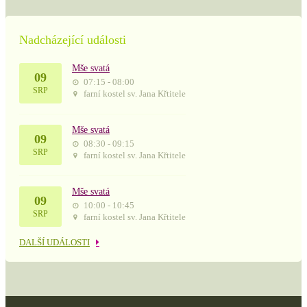
Nadcházející události
Mše svatá
09
07:15 - 08:00
SRP
farní kostel sv. Jana Křtitele
Mše svatá
09
08:30 - 09:15
SRP
farní kostel sv. Jana Křtitele
Mše svatá
09
10:00 - 10:45
SRP
farní kostel sv. Jana Křtitele
DALŠÍ UDÁLOSTI