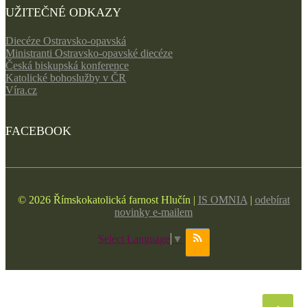
UŽITEČNÉ ODKAZY
Diecéze Ostravsko-opavská
Ministranti Ostravsko-opavské diecéze
Česká biskupská konference
Katolické bohoslužby v ČR
Víra.cz
FACEBOOK
© 2026 Římskokatolická farnost Hlučín |
IS OMNIA
|
odebírat
novinky e-mailem
Select Language
▼