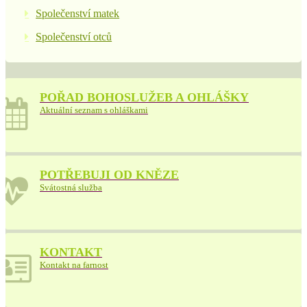
Společenství matek
Společenství otců
POŘAD BOHOSLUŽEB A OHLÁŠKY
Aktuální seznam s ohláškami
POTŘEBUJI OD KNĚZE
Svátostná služba
KONTAKT
Kontakt na farnost