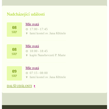
Nadcházející události
Mše svatá
08
17:00 - 17:45
SRP
farní kostel sv. Jana Křtitele
Mše svatá
08
18:00 - 18:45
SRP
kaple Nanebevzetí P. Marie
Mše svatá
09
07:15 - 08:00
SRP
farní kostel sv. Jana Křtitele
DALŠÍ UDÁLOSTI