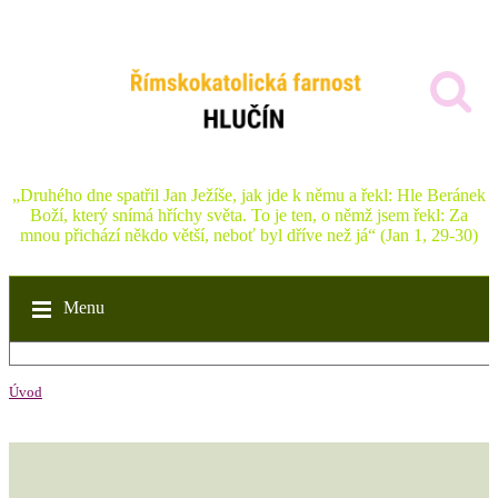
„Druhého dne spatřil Jan Ježíše, jak jde k němu a řekl: Hle Beránek
Boží, který snímá hříchy světa. To je ten, o němž jsem řekl: Za
mnou přichází někdo větší, neboť byl dříve než já“ (Jan 1, 29-30)
Menu
Úvod