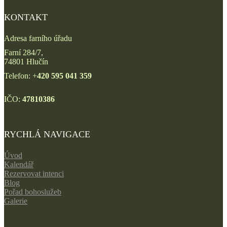
KONTAKT
Adresa farního úřadu
Farní 284/7,
74801 Hlučín
Telefon: +
420 595 041 359
IČO:
47810386
RYCHLÁ NAVIGACE
Úvod
Kalendář
Rezervovat intenci
Blog
Pořad bohoslužeb
Galerie