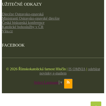
UŽITEČNÉ ODKAZY
Diecéze Ostravsko-opavská
Ministranti Ostravsko-opavské diecéze
Česká biskupská konference
Katolické bohoslužby v ČR
Víra.cz
FACEBOOK
© 2026 Římskokatolická farnost Hlučín |
IS OMNIA
|
odebírat
novinky e-mailem
Select Language
▼