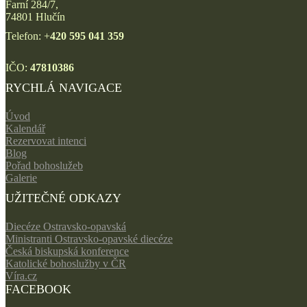
Farní 284/7,
74801 Hlučín
Telefon: +
420 595 041 359
IČO:
47810386
RYCHLÁ NAVIGACE
Úvod
Kalendář
Rezervovat intenci
Blog
Pořad bohoslužeb
Galerie
UŽITEČNÉ ODKAZY
Diecéze Ostravsko-opavská
Ministranti Ostravsko-opavské diecéze
Česká biskupská konference
Katolické bohoslužby v ČR
Víra.cz
FACEBOOK