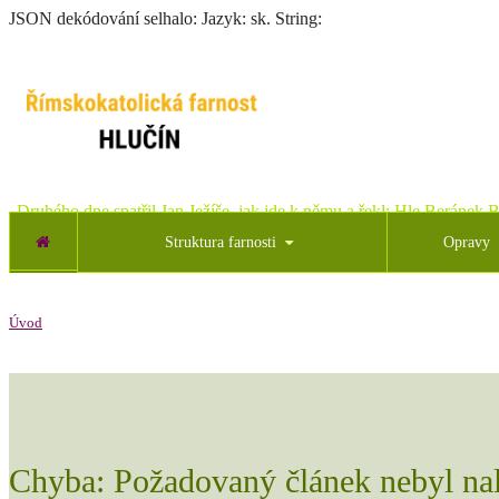
JSON dekódování selhalo: Jazyk: sk. String:
„Druhého dne spatřil Jan Ježíše, jak jde k němu a řekl: Hle Beránek B
Struktura farnosti
Opravy
Úvod
Chyba: Požadovaný článek nebyl na