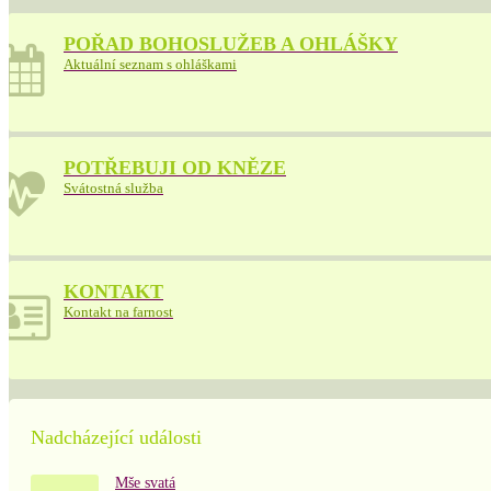
POŘAD BOHOSLUŽEB A OHLÁŠKY
Aktuální seznam s ohláškami
POTŘEBUJI OD KNĚZE
Svátostná služba
KONTAKT
Kontakt na farnost
Nadcházející události
Mše svatá