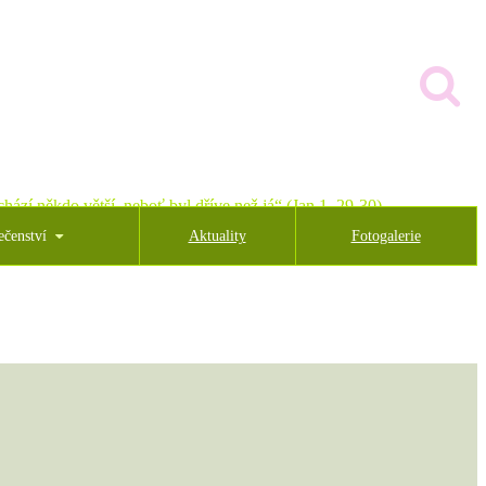
hází někdo větší, neboť byl dříve než já“ (Jan 1, 29-30)
ečenství
Aktuality
Fotogalerie