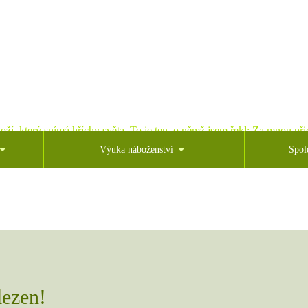
oží, který snímá hříchy světa. To je ten, o němž jsem řekl: Za mnou přic
Výuka náboženství
Spol
lezen!