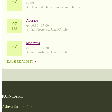
07
09:30
SRP
Domov důchodců pod Vinnou horou
Adorace
07
16:30 - 17:00
SRP
farní kostel sv. Jana Křtitele
Mše svatá
07
17:00 - 17:30
SRP
farní kostel sv. Jana Křtitele
DALŠÍ UDÁLOSTI
KONTAKT
Adresa farního úřadu